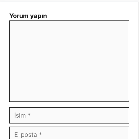
Yorum yapın
Yorum
İsim
E-