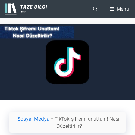
İçeriğe
Menu
atla
Sosyal Medya
-
TikTok şifremi unuttum! Nasıl
Düzeltirilir?