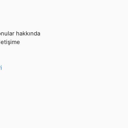
 konular hakkında
letişime
i