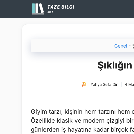
İçeriğe
atla
Genel
-
Şıklığı
Yahya Sefa Diri
4 Ma
Giyim tarzı, kişinin hem tarzını hem
Özellikle klasik ve modern çizgiyi b
günlerden iş hayatına kadar birçok fa