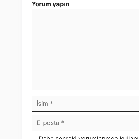
Yorum yapın
Yorum
İsim
E-
posta
İnternet
Daha sonraki yorumlarımda kullanı