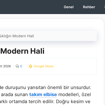
Genel
Rehber
Şıklığın Modern Hali
n Modern Hali
rt 2026
0
Google News
 de duruşunu yansıtan önemli bir unsurdur.
ir arada sunan
takım elbise
modelleri, özel
rklı ortamda tercih edilir. Doğru kesim ve