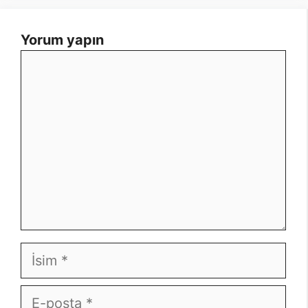
Yorum yapın
Yorum
İsim
E-