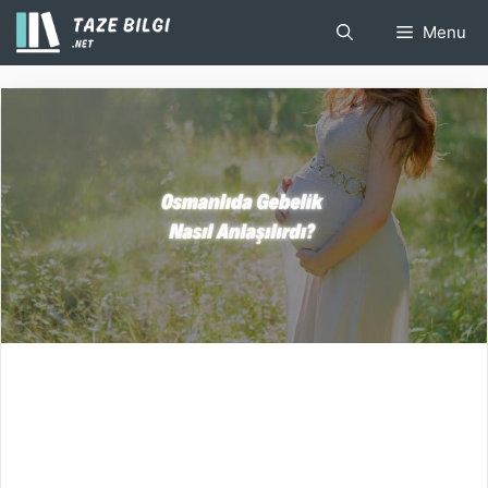
İçeriğe
Menu
atla