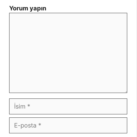
Yorum yapın
Yorum
İsim
E-
posta