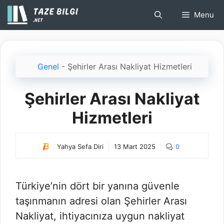
İçeriğe
Menu
atla
Genel
-
Şehirler Arası Nakliyat Hizmetleri
Şehirler Arası Nakliyat
Hizmetleri
Yahya Sefa Diri
13 Mart 2025
0
Türkiye’nin dört bir yanına güvenle
taşınmanın adresi olan Şehirler Arası
Nakliyat, ihtiyacınıza uygun nakliyat