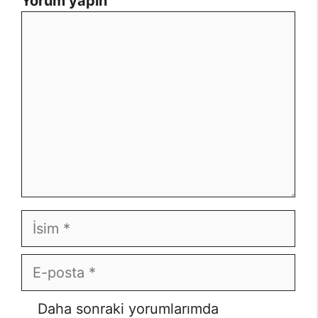
Yorum yapın
Yorum
İsim
E-
posta
İnternet
Daha sonraki yorumlarımda