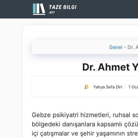
İçeriğe
atla
Genel
-
Dr. 
Dr. Ahmet Y
Yahya Sefa Diri
1 Oc
Gebze psikiyatri hizmetleri, ruhsal so
bölgedeki danışanlara kapsamlı çözüm
içi çatışmalar ve şehir yaşamının str