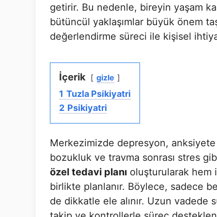
getirir. Bu nedenle, bireyin yaşam kal
bütüncül yaklaşımlar büyük önem taşı
değerlendirme süreci ile kişisel ihtiya
İçerik
gizle
1
Tuzla Psikiyatri
2
Psikiyatri
Merkezimizde depresyon, anksiyete b
bozukluk ve travma sonrası stres gibi
özel tedavi planı
oluşturularak hem i
birlikte planlanır. Böylece, sadece bel
de dikkatle ele alınır. Uzun vadede sü
takip ve kontrollerle süreç destekleni