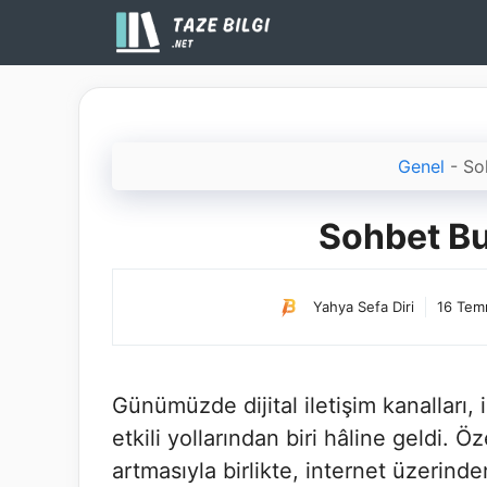
İçeriğe
atla
Genel
-
So
Sohbet Bu
Yahya Sefa Diri
16 Tem
Günümüzde dijital iletişim kanalları, 
etkili yollarından biri hâline geldi. Öz
artmasıyla birlikte, internet üzerind