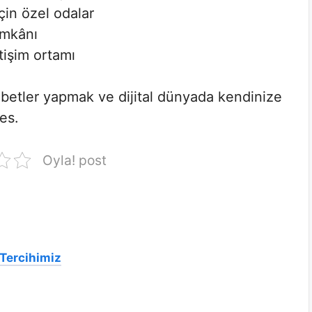
için özel odalar
imkânı
tişim ortamı
ohbetler yapmak ve dijital dünyada kendinize
es.
Oyla! post
 Tercihimiz