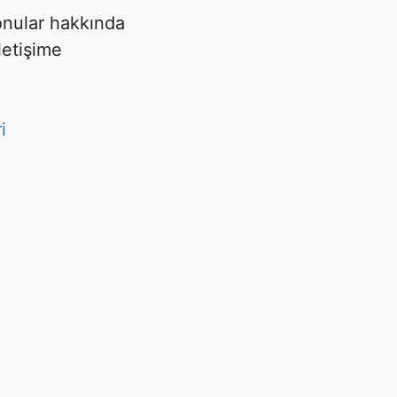
 konular hakkında
letişime
i