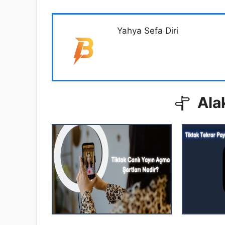
Yahya Sefa Diri
Alak