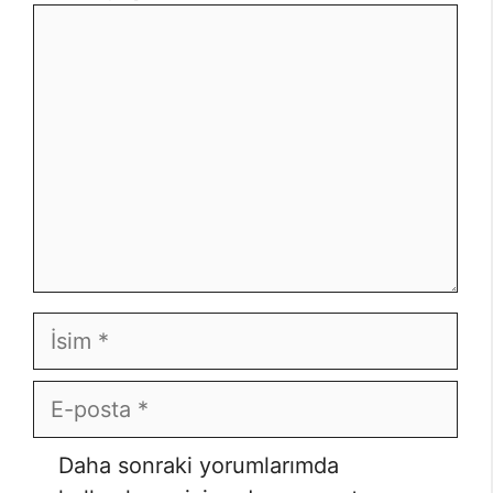
Yorum
İsim
E-
posta
İnternet
Daha sonraki yorumlarımda