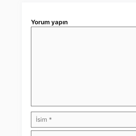
Yorum yapın
Yorum
İsim
E-