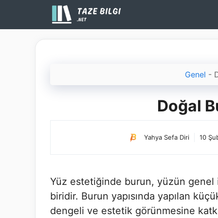
İçeriğe
atla
Genel
-
D
Doğal B
Yahya Sefa Diri
10 Şu
Yüz estetiğinde burun, yüzün genel i
biridir. Burun yapısında yapılan küçük
dengeli ve estetik görünmesine katk