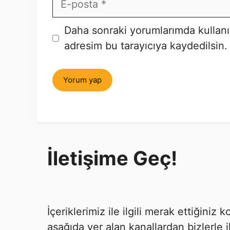
posta
İnternet
Daha sonraki yorumlarımda kullanı
sitesi
adresim bu tarayıcıya kaydedilsin.
İletişime Geç!
İçeriklerimiz ile ilgili merak ettiğiniz
aşağıda yer alan kanallardan bizlerle i