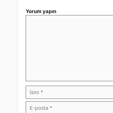
Yorum yapın
Yorum
İsim
E-
posta