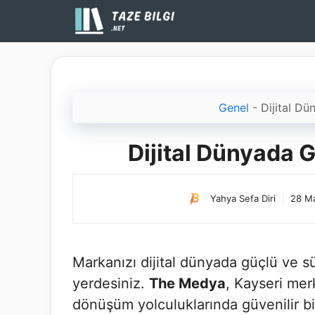
İçeriğe
atla
Genel
-
Dijital D
Dijital Dünyada
Yahya Sefa Diri
28 Ma
Markanızı dijital dünyada güçlü ve sü
yerdesiniz.
The Medya
, Kayseri merk
dönüşüm yolculuklarında güvenilir bi