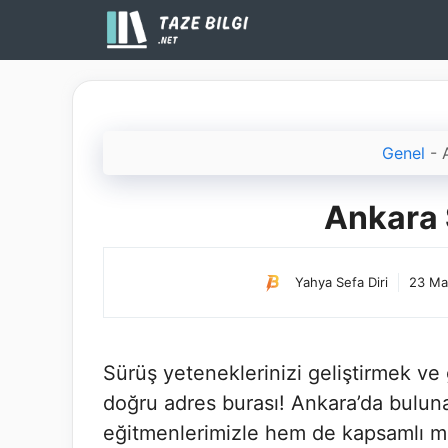
İçeriğe
atla
Genel
-
Ankara 
Yahya Sefa Diri
23 Ma
Sürüş yeteneklerinizi geliştirmek ve
doğru adres burası! Ankara’da bulun
eğitmenlerimizle hem de kapsamlı mü