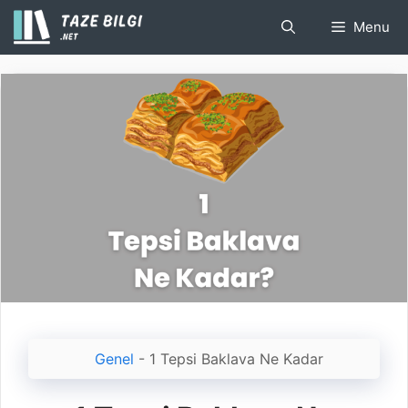
İçeriğe
Menu
atla
Genel
-
1 Tepsi Baklava Ne Kadar