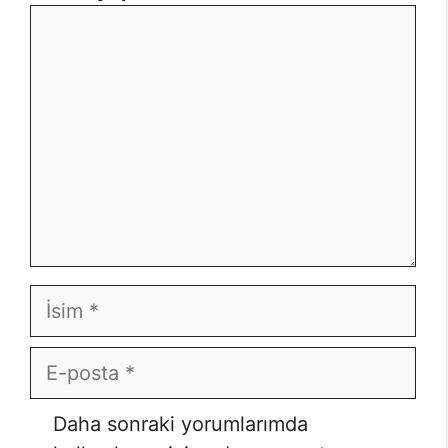
Yorum
İsim
E-
posta
İnternet
Daha sonraki yorumlarımda